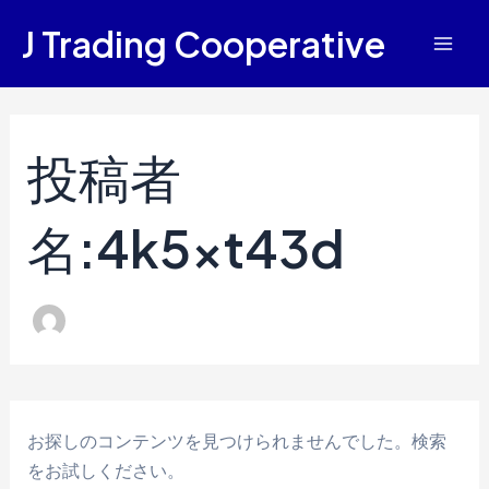
検
内
Mai
J Trading Cooperative
索
容
対
Men
を
象:
ス
キ
投稿者
ッ
プ
名:4k5xt43d
お探しのコンテンツを見つけられませんでした。検索
をお試しください。