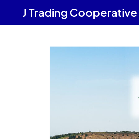
内
J Trading Cooperative
容
を
ス
キ
ッ
プ